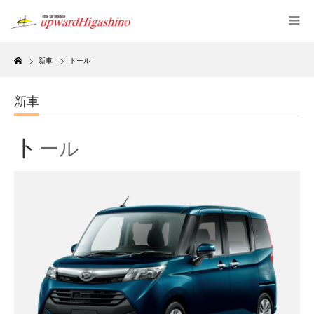
Home
新車
トール
新車
ト
ール