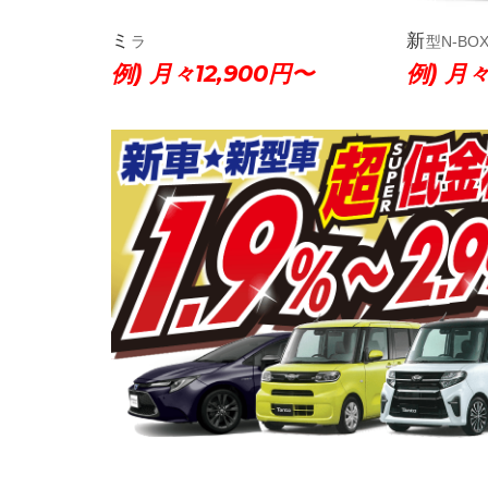
ミラ
新型N-B
例) 月々12,900円〜
例) 月々