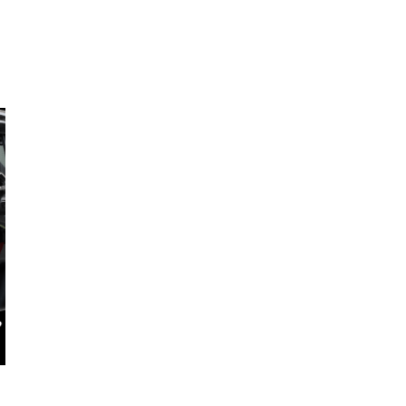
デイズルークス
アルト ターボRS
例) 月々22,300円〜
例) 月々19,00